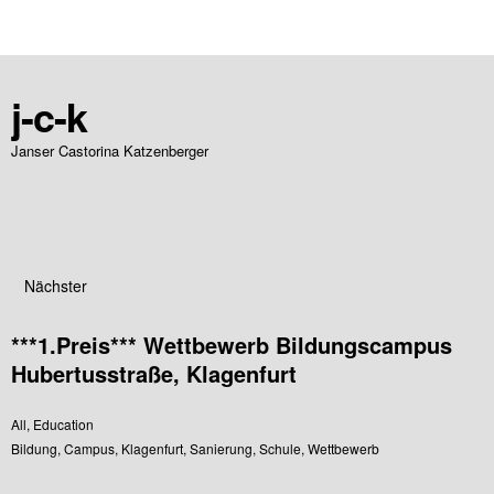
j-c-k
Janser Castorina Katzenberger
Nächster
***1.Preis*** Wettbewerb Bildungscampus
Hubertusstraße, Klagenfurt
All
,
Education
Bildung
,
Campus
,
Klagenfurt
,
Sanierung
,
Schule
,
Wettbewerb