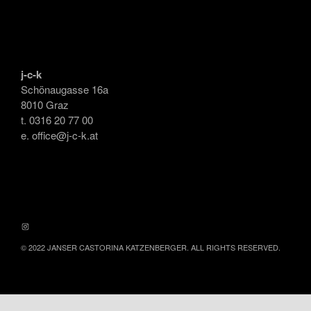
j-c-k
Schönaugasse 16a
8010 Graz
t. 0316 20 77 00
e. office@j-c-k.at
INSTAGRAM
© 2022 JANSER CASTORINA KATZENBERGER. ALL RIGHTS RESERVED.