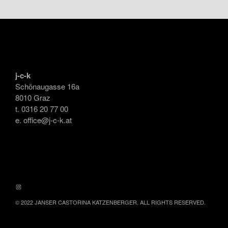
j-c-k
Schönaugasse 16a
8010 Graz
t. 0316 20 77 00
e. office@j-c-k.at
INSTAGRAM
© 2022 JANSER CASTORINA KATZENBERGER. ALL RIGHTS RESERVED.